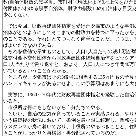
数(自治体財政の黒字度。市町村平均はおよそ0.4)上位をひ
付団体(いわゆる黒字自治体。財政力指数1.0の自治体が目安
少なくない。
では今回、財政再建団体指定を受けた夕張市のような事例
治体がどのようにしてそこまでの財政力を持つに至ったかを
のことである。それはとてつもなく簡単なことだ。じつは、
ばよいだけなのである。
それを数値で示すものとして、人口1人当たりの歳出額が挙
税交付金不交付団体から財政再建団体経験自治体をピックア
口1人当たりで割り返すと、およそ、人口1人につき年間40
いているということがわかる。
ところが、夕張市はその3倍強に相当する135万円もの予算
ハンディキャップがあるにせよ、この予算額はあまりにも大
実際に、1960～70年代に財政再建団体指定を経験した自
いると、
「市役所は何にもしないから自分たちでやる」
といい、自治の空気が育っていることが実感される。やり
いう破綻後の状況において、条例を最小限に解釈し、業務を
うスタンスが身に着いており、市役所のやるべきことと、住
きことがしっかりと再構築・再分配されているのだ。