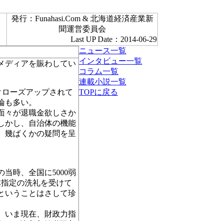
発行：Funahasi.Com & 北海道経済産業新
聞運営委員会
Last UP Date：2014-06-29
ニュース一覧
インタビュー一覧
メディアを賑わしてい
コラム一覧
連載小説一覧
クローズアップされて
TOPに戻る
論も多い。
面々が退職金欲しさか
しかし、自治体の機能
、幾ばくかの疑問を呈
当時、全国に5000弱
体指定の洗礼を受けて
ということはさして珍
、いま現在、財政力指