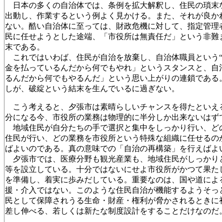
日本の多くの自治体では、条例を拡大解釈し、住民の瑣末
出動し、作業するという例よく見かける。また、それが良か
ない。酷い自治体に至っては、財政危機に対して、指定管理
民に任せようとした途端、「市役所は無責任だ」という非難
末である。
これではいわば、住民が自治を放棄し、自治体職員という“
金を払っているんだから何でもやれ」というスタンスと、自
るんだから何でもやるんだ」という思い上がりの連鎖である
しが、破綻という結末を生んでいるに過ぎない。
こう考えると、夕張市は素晴らしいチャンスを得たといえ
分になる今、市役所の業務は物理的に半分しか出来ないはず
地域住民が自分たちの手で選択と集中をしっかり行い、ど
住民が行い、どの業務を市役所という特殊な組織に任せるの
ばよいのである。真の意味での「自治の再構築」を行えばよ
夕張市では、医療分野も観光産業も、地域住民がしっかり
等を設立している。十分ではないにせよ市役所がかつて果た
を準備し、着実に歩みだしている。重要なのは、国や道によ
援・介入ではない。このような住民自治が機能するようそっ
民として保障されうる生命・財産・権利が脅かされるときに
差し伸べる、若しくは新たな制度設計をすることだけなのだ