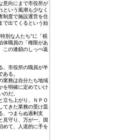
な意向にまで市役所が
れという風潮も少なく
者制度で施設運営を住
まで出てくるという始
特別な人たち”に「税
治体職員の「権限があ
。この連鎖のしっぺ返
る。市役所の職員が半
である。
の業務は自分たち地域
かを明確に定めていけ
いのだ。
と立ち上がり、ＮＰＯ
してきた業務の受け皿
る、つまらぬ過剰支
と見守り、万が一、国
初めて、人道的に手を
。