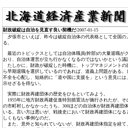
財政破綻は自治を見直す良い契機だ
/2007-01-15
夕張市といえば、昨今は破綻自治体の代表格として全国の
る。
最近のトピックスとしては自治体職員(幹部)の大量退職が
おり、自治体運営が立ち行かなくなるのではないかという議
たしかに、財政が破綻した時機に、トップマネジメントの
ら早期退職を選択しているのであれば、道義上問題がある。
不全を心配し、短絡的に「道や国に支援を」という意見には
示せざるを得ない。
実際に財政再建団体の歴史をひもといてみよう。
1955年に地方財政再建促進特別措置法が施行されたが、その
の市町村しかなかったうち、300ほどの自治体が財政再建団
いる。言い方は悪いが、戦後史において財政再建団体になる
しくもない事例なのだ。
また、意外と知られていないが、財政再建団体指定を経て